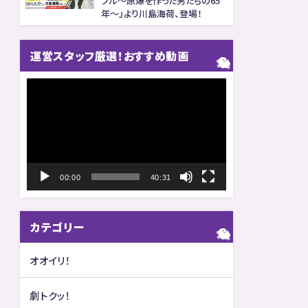
プル〜原爆を作った男たちの65
年〜』より川島海荷、登場！
運営スタッフ厳選！おすすめ動画
動
画
プ
レ
ー
00:00
40:31
ヤ
ー
カテゴリー
オオイリ！
劇トクッ！